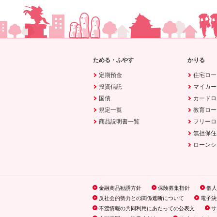
ためる・ふやす
かりる
定期預金
住宅ロー
投資信託
マイカー
国債
カードロ
規定一覧
教育ロー
商品説明書一覧
フリーロ
無担保住
ローンシ
金融商品勧誘方針
保険募集指針
個人
反社会的勢力との関係遮断について
電子決
不渡情報の共同利用にあたっての公表文
サ