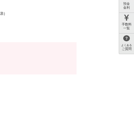
預金
金利
KB）
手数料
一覧
よくある
ご質問