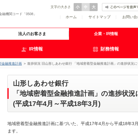
文字の大きさ
小
中
大
金融機関コード「0508」
|
ホーム
|
サイトマップ
|
お問い合
法人のお客さま
企業・IR情報
IR情報
財務情報
型金融推進計画
>
進捗状況 旧山形しあわせ銀行 「地域密着型金融推進計画」の進捗状況につ
山形しあわせ銀行
「地域密着型金融推進計画」の進捗状況
(平成17年4月～平成18年3月)
地域密着型金融推進計画に基づいた、平成17年4月から平成18年
ます。