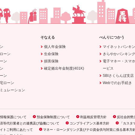
そなえる
べんりにつかう
ン
個人年金保険
マイネットバンキ
ローン
生命保険
きらやかバンキン
ーン
損害保険
電子マネー・スマ
ン
確定拠出年金制度(401K)
ービス
ーン
SBIさくらんぼ支店
宅ローン
Webでのお手続き
ミュレーション
情報保護について
預金保険制度について
利益相反管理方針
反社会的勢
済等代行業者との連携及び協働について
コンプライアンス基本方針
「カスタ
イトご利用にあたって
マネー・ローンダリング及びテロ資金供与対策に係る基本方