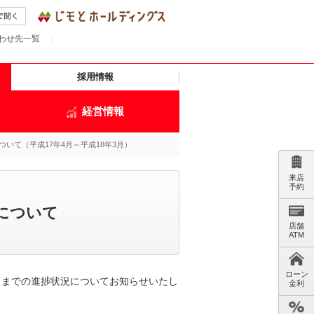
わせ先一覧
|
採用情報
経営情報
いて（平成17年4月～平成18年3月）
来店
予約
について
店舗
ATM
ローン
3月までの進捗状況についてお知らせいたし
金利