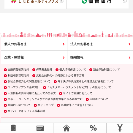
個人のお客さま
法人のお客さま
企業・IR情報
採用情報
金融商品勧誘方針
保険募集指針
個人情報保護について
預金保険制度について
利益相反管理方針
反社会的勢力への対応にかかる基本方針
反社会的勢力との関係遮断について
電子決済等代行業者との連携及び協働について
コンプライアンス基本方針
「カスタマーハラスメント対応方針」の策定について
不渡情報の共同利用にあたっての公表文
サイトご利用にあたって
マネー・ローンダリング及びテロ資金供与対策に係る基本方針
実特法について
外国PEPsについて
サイトマップ
金融犯罪にご注意ください
サイバーセキュリティ基本方針
ページTOPへ