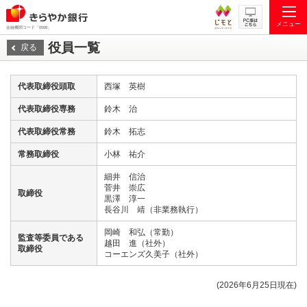
メニュー
金融機関コード「0508」
役員一覧
戻る
代表取締役頭取
西塚 英樹
代表取締役専務
鈴木 治
代表取締役常務
鈴木 拓志
常務取締役
小林 祐介
細井 信治
菅井 崇広
取締役
黒澤 淳一
長谷川 靖（非業務執行）
岡崎 和弘（常勤）
監査等委員である
越田 進（社外）
取締役
コーエンズ久美子（社外）
(2026年6月25日現在)