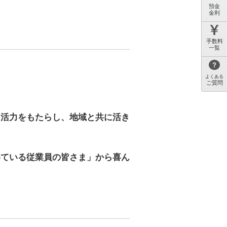
。
預金
金利
手数料
一覧
よくある
ご質問
に活力をもたらし、地域と共に活き
いている従業員の皆さま」から喜ん