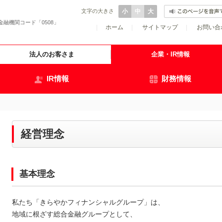
文字の大きさ
小
中
大
金融機関コード「0508」
|
ホーム
|
サイトマップ
|
お問い合
法人のお客さま
企業・IR情報
IR情報
財務情報
経営理念
基本理念
私たち「きらやかフィナンシャルグループ」は、
地域に根ざす総合金融グループとして、