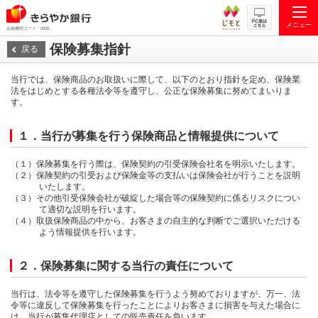
メニュー
金融機関コード「0508」
保険募集指針
戻る
当行では、保険商品のお取扱いに際して、以下のとおり指針を定め、保険業
法をはじめとする各種法令等を遵守し、公正な保険募集に努めてまいりま
す。
１．当行が募集を行う保険商品と情報提供について
（１）保険募集を行う際は、保険契約の引受保険会社名を明示いたします。
（２）保険契約の引受および保険金等の支払いは保険会社が行うことを説明
いたします。
（３）その他引受保険会社が破綻した場合等の保険契約に係るリスクについ
て適切な説明を行います。
（４）取扱保険商品の中から、お客さまの自主的な判断でご選択いただける
よう情報提供を行います。
２．保険募集に関する当行の責任について
当行は、法令等を遵守した保険募集を行うよう努めておりますが、万一、法
令等に違反して保険募集を行ったことによりお客さまに損害を与えた場合に
は、当行が募集代理店としての販売責任を負います。