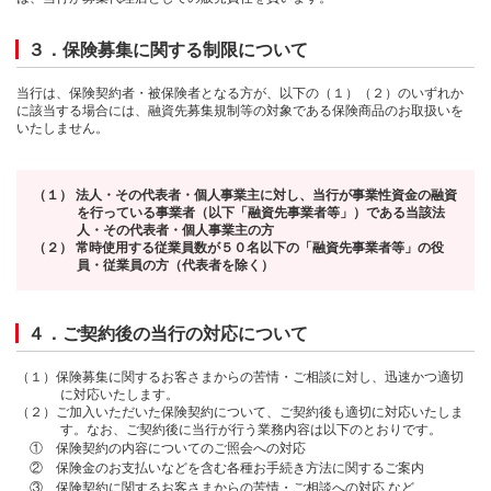
３．保険募集に関する制限について
当行は、保険契約者・被保険者となる方が、以下の（１）（２）のいずれか
に該当する場合には、融資先募集規制等の対象である保険商品のお取扱いを
いたしません。
（１） 法人・その代表者・個人事業主に対し、当行が事業性資金の融資
を行っている事業者（以下「融資先事業者等」）である当該法
人・その代表者・個人事業主の方
（２） 常時使用する従業員数が５０名以下の「融資先事業者等」の役
員・従業員の方（代表者を除く）
４．ご契約後の当行の対応について
（１）保険募集に関するお客さまからの苦情・ご相談に対し、迅速かつ適切
に対応いたします。
（２）ご加入いただいた保険契約について、ご契約後も適切に対応いたしま
す。なお、ご契約後に当行が行う業務内容は以下のとおりです。
① 保険契約の内容についてのご照会への対応
② 保険金のお支払いなどを含む各種お手続き方法に関するご案内
③ 保険契約に関するお客さまからの苦情・ご相談への対応 など