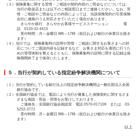
（３）保険募集に関する苦情・ご相談や契約内容のご照会などについては、
当行の取扱店または以下のご相談窓口までご連絡ください。なお、苦
情・ご相談やご照会などの内容によっては、当該保険契約の引受保険
会社に連絡のうえ対応させていただく場合があります。
きらやか銀行 きらやかお客様サービスステーション 電
話 0120-32-4415
受付時間：月～金曜日 9時～17時（祝日および銀行の休業日を除き
ます）
（４）当行では、保険募集時の説明や苦情・ご相談に関するお客さまへの対
応についてご面談内容を記録するなど、お客さま対応を適切に行うた
めの管理体制を整えるとともに、保険募集時の説明に関する記録は保
険期間終了まで保存いたします。
５．当行が契約している指定紛争解決機関について
（１）当行が契約している銀行法上の指定紛争解決機関は一般社団法人全国
銀行協会です。
（２）全国銀行協会では、電話により当行が募集した保険契約に関するさま
ざまな相談・照会・苦情をお受けしております。
ご連絡先：全国銀行協会相談室 電話 0570-017109 または 03-
5252-3772
受付時間：月～金曜日 9時～17時（祝日および銀行の休業日を除き
ます）
以上