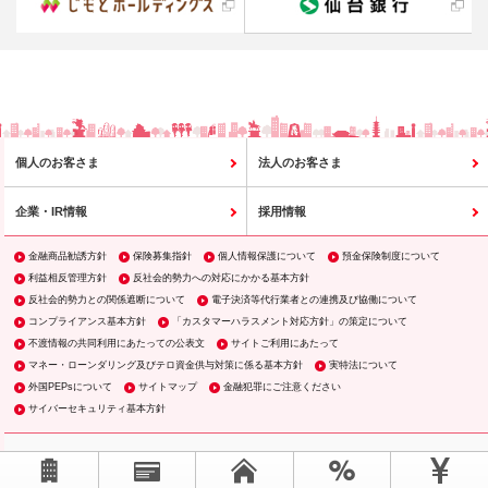
個人のお客さま
法人のお客さま
企業・IR情報
採用情報
金融商品勧誘方針
保険募集指針
個人情報保護について
預金保険制度について
利益相反管理方針
反社会的勢力への対応にかかる基本方針
反社会的勢力との関係遮断について
電子決済等代行業者との連携及び協働について
コンプライアンス基本方針
「カスタマーハラスメント対応方針」の策定について
不渡情報の共同利用にあたっての公表文
サイトご利用にあたって
マネー・ローンダリング及びテロ資金供与対策に係る基本方針
実特法について
外国PEPsについて
サイトマップ
金融犯罪にご注意ください
サイバーセキュリティ基本方針
ページTOPへ