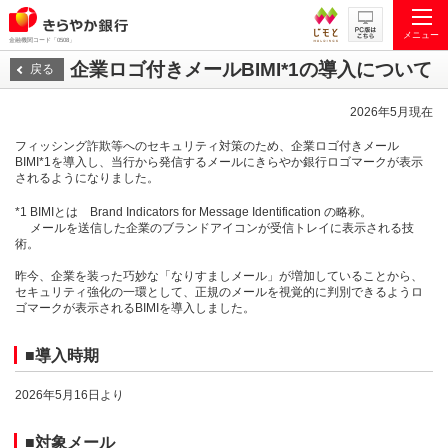
メニュー
金融機関コード「0508」
企業ロゴ付きメールBIMI*1の導入について
戻る
2026年5月現在
フィッシング詐欺等へのセキュリティ対策のため、企業ロゴ付きメール
BIMI*1を導入し、当行から発信するメールにきらやか銀行ロゴマークが表示
されるようになりました。
*1 BIMIとは Brand Indicators for Message Identification の略称。
メールを送信した企業のブランドアイコンが受信トレイに表示される技
術。
昨今、企業を装った巧妙な「なりすましメール」が増加していることから、
セキュリティ強化の一環として、正規のメールを視覚的に判別できるようロ
ゴマークが表示されるBIMIを導入しました。
■導入時期
2026年5月16日より
■対象メール