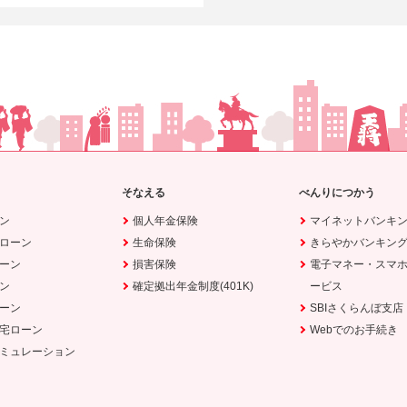
そなえる
べんりにつかう
ン
個人年金保険
マイネットバンキ
ローン
生命保険
きらやかバンキン
ーン
損害保険
電子マネー・スマ
ン
確定拠出年金制度(401K)
ービス
ーン
SBIさくらんぼ支店
宅ローン
Webでのお手続き
ミュレーション