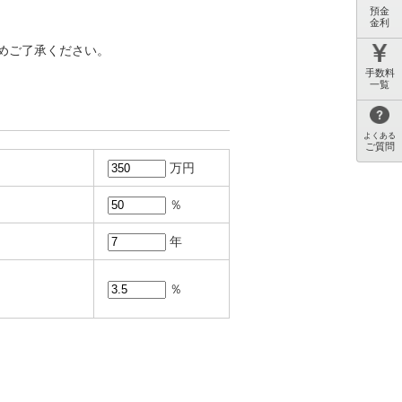
預金
金利
めご了承ください。
手数料
一覧
よくある
ご質問
万円
％
年
％