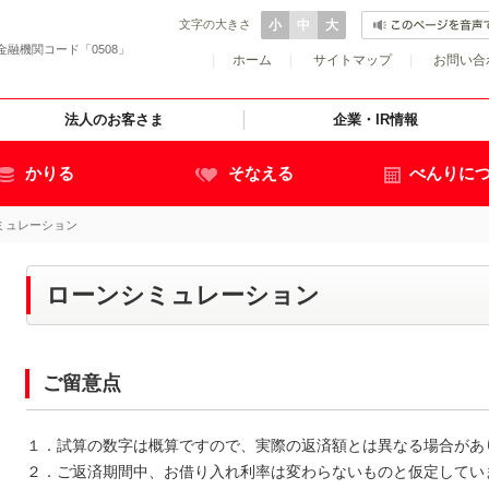
文字の大きさ
小
中
大
金融機関コード「0508」
|
ホーム
|
サイトマップ
|
お問い合
法人のお客さま
企業・IR情報
かりる
そなえる
べんりに
ミュレーション
ローンシミュレーション
ご留意点
１．試算の数字は概算ですので、実際の返済額とは異なる場合があ
２．ご返済期間中、お借り入れ利率は変わらないものと仮定してい