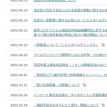
2022年3月期決算短信について
2022.05.13
当社及び当社子会社における役員の異動に関するお
2022.05.13
定款の一部変更に関するお知らせ（じもとホールデ
2022.05.13
新型コロナウイルス感染症特例金融機関等に対する
2022.05.13
基づく国の資本参加の申請に向けた検討開始につい
一部報道について（じもとホールディングス）
2022.05.12
ゴールデンウィーク期間中におけるATM・その他サ
2022.04.22
2022年度上期会社説明会（ＩＲ）の開催見合わせに
2022.04.15
「第2回セブン銀行ATMご利用感謝キャンペーン」
2022.04.01
「新入社員研修」の開催について
2022.03.31
インゲート株式会社様の『きらやかじもと応援私募
2022.03.30
「相続手続きのダイレクト受付」開始について
2022.03.30