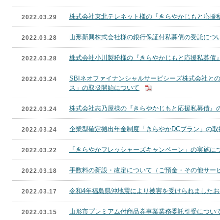
株式会社東北テレネット様の『きらやかじもと応援
2022.03.29
山形新興株式会社様の銀行保証付私募債の受託につ
2022.03.28
株式会社小川製粉様の『きらやかじもと応援私募債
2022.03.28
SBIネオファイナンシャルサービシーズ株式会社との
2022.03.24
ス」の取扱開始について
株式会社志乃屋様の『きらやかじもと応援私募債』
2022.03.24
企業型確定拠出年金制度「きらやかDCプラン」の取
2022.03.24
「きらやかフレッシャーズキャンペーン」の実施に
2022.03.22
手数料の新設・改定について（ご預金・その他サー
2022.03.18
令和4年福島県沖地震により被害を受けられました
2022.03.17
山形市プレミアム付商品券事業業務委託引受につい
2022.03.15