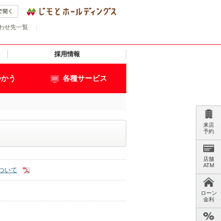
わせ先一覧
|
採用情報
つかう
各種サービス
来店
予約
店舗
ATM
ついて
ローン
金利