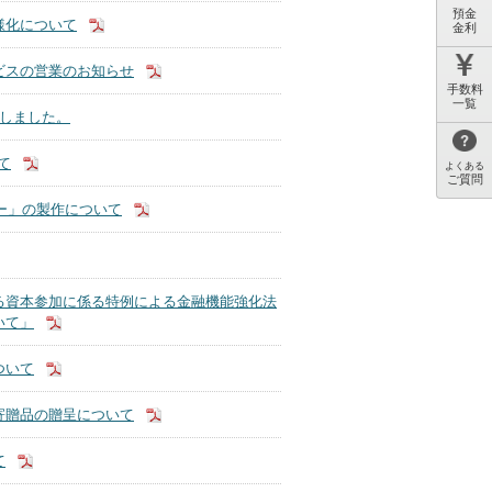
預金
様化について
金利
ビスの営業のお知らせ
手数料
一覧
載しました。
て
よくある
ご質問
ダー」の製作について
る資本参加に係る特例による金融機能強化法
いて」
ついて
寄贈品の贈呈について
て