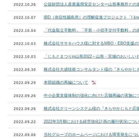
公益財団法人産業雇用安定センター山形事務所との
2022.10.26
IBD（炎症性腸疾患）の理解促進プロジェクト「I kn
2022.10.07
「代金取立手数料」「手形・小切手交付手数料」の
2022.10.04
株式会社ササキハウス様に対するMBO・EBO支援
2022.10.03
「じもとまつりin山形2022～山形・宮城のおいし
2022.10.03
株式会社大成技術コンサルタント様の『きらやかじ
2022.09.30
本部組織の再編について
2022.09.29
中小企業支援体制の強化に向けた店舗再編の実施に
2022.09.26
株式会社クリーンシステム様の『きらやかじもと応
2022.09.26
2022年3月期における経営強化計画の履行状況につ
2022.09.22
当社グループのホームページにおける障害発生につ
2022.09.06