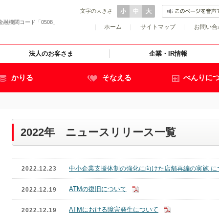
文字の大きさ
小
中
大
金融機関コード「0508」
|
ホーム
|
サイトマップ
|
お問い合
法人のお客さま
企業・IR情報
かりる
そなえる
べんりに
2022年 ニュースリリース一覧
中小企業支援体制の強化に向けた店舗再編の実施 に
2022.12.23
ATMの復旧について
2022.12.19
ATMにおける障害発生について
2022.12.19