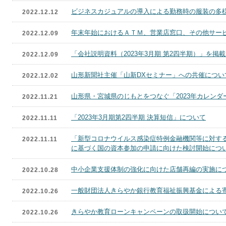
ビジネスカジュアルの導入による勤務時の服装の多
2022.12.12
年末年始におけるＡＴＭ、営業店窓口、その他サー
2022.12.09
「会社説明資料（2023年3月期 第2四半期）」を掲
2022.12.09
山形新聞社主催「山新DXセミナー」への共催につい
2022.12.02
山形県・宮城県のじもとをつなぐ「2023年カレン
2022.11.21
「2023年3月期第2四半期 決算短信」について
2022.11.11
「新型コロナウイルス感染症特例金融機関等に対す
2022.11.11
に基づく国の資本参加の申請に向けた検討開始につ
中小企業支援体制の強化に向けた店舗再編の実施に
2022.10.28
一般財団法人きらやか銀行教育福祉振興基金による
2022.10.26
きらやか教育ローンキャンペーンの取扱開始につい
2022.10.26