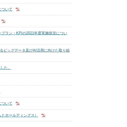
について
ラン・KPIの2021年度実施状況につい
導入によるビッグデータ及びAI活用に向けた取り組
ました。
。
について
じもとホールディングス）