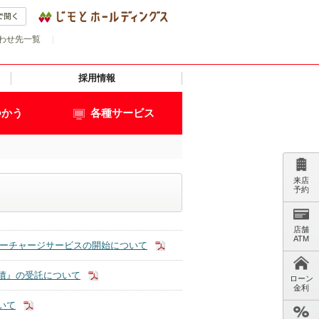
わせ先一覧
|
採用情報
つかう
各種サービス
来店
予約
店舗
ATM
子マネーチャージサービスの開始について
債』の受託について
ローン
金利
いて