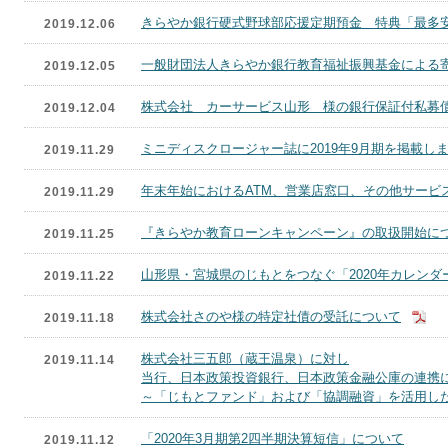
きらやか銀行硬式野球部応援定期預金 特典「最多
2019.12.06
一般財団法人きらやか銀行教育福祉振興基金による
2019.12.05
株式会社 カーサービス山形 様の銀行保証付私募
2019.12.04
ミニディスクロージャー誌に2019年9月期を掲載し
2019.11.29
年末年始におけるATM、営業店窓口、その他サービ
2019.11.29
『きらやか教育ローンキャンペーン』の取扱開始に
2019.11.25
山形県・宮城県のじもとをつなぐ「2020年カレン
2019.11.22
株式会社さのや様の特定社債の受託について
2019.11.18
株式会社三五郎（蔵王温泉）に対し
2019.11.14
当行、日本政策投資銀行、日本政策金融公庫の連携
～「じもとファンド」および「協調融資」を活用し
「2020年3月期第2四半期決算短信」について
2019.11.12