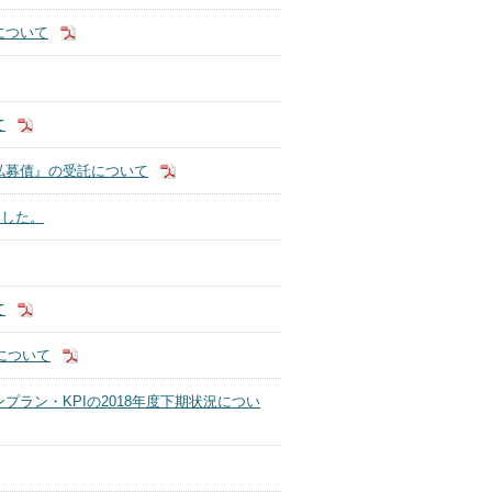
について
て
私募債』の受託について
ました。
て
について
ラン・KPIの2018年度下期状況につい