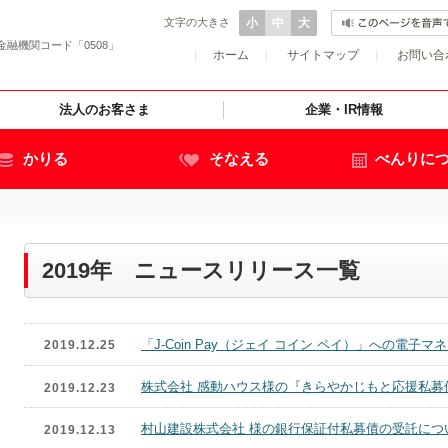
文字の大きさ
小
中
大
金融機関コード「0508」
|
ホーム
|
サイトマップ
|
お問い合
法人のお客さま
企業・IR情報
かりる
そなえる
べんりに
2019年 ニュースリリース一覧
「J-Coin Pay（ジェイ コイン ペイ）」への電
2019.12.25
株式会社 感動ハウス様の『きらやかじもと応援私募
2019.12.23
村山建設株式会社 様の銀行保証付私募債の受託につ
2019.12.13