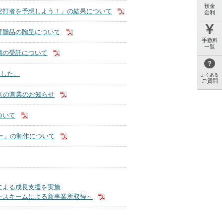
預金
安打者を予想しよう！」の結果について
金利
寄贈品の贈呈について
手数料
一覧
債の受託について
ました。
よくある
ご質問
スの営業のお知らせ
ついて
ダー」の制作について
による成長支援を実施
たスキームによる新事業所取得～