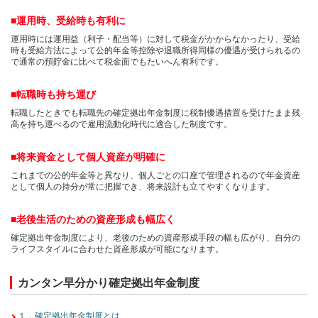
■運用時、受給時も有利に
運用時には運用益（利子・配当等）に対して税金がかからなかったり、受給
時も受給方法によって公的年金等控除や退職所得同様の優遇が受けられるの
で通常の預貯金に比べて税金面でもたいへん有利です。
■転職時も持ち運び
転職したときでも転職先の確定拠出年金制度に税制優遇措置を受けたまま残
高を持ち運べるので雇用流動化時代に適合した制度です。
■将来資金として個人資産が明確に
これまでの公的年金等と異なり、個人ごとの口座で管理されるので年金資産
として個人の持分が常に把握でき、将来設計も立てやすくなります。
■老後生活のための資産形成も幅広く
確定拠出年金制度により、老後のための資産形成手段の幅も広がり、自分の
ライフスタイルに合わせた資産形成が可能になります。
カンタン早分かり確定拠出年金制度
１．確定拠出年金制度とは