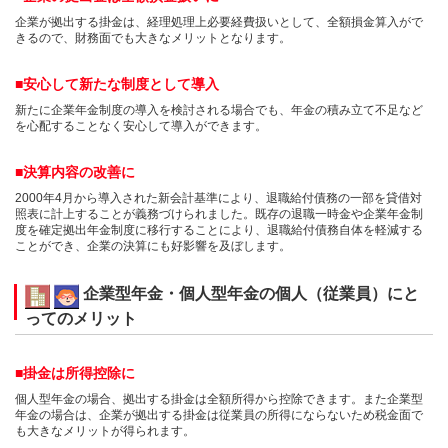
企業が拠出する掛金は、経理処理上必要経費扱いとして、全額損金算入がで
きるので、財務面でも大きなメリットとなります。
■安心して新たな制度として導入
新たに企業年金制度の導入を検討される場合でも、年金の積み立て不足など
を心配することなく安心して導入ができます。
■決算内容の改善に
2000年4月から導入された新会計基準により、退職給付債務の一部を貸借対
照表に計上することが義務づけられました。既存の退職一時金や企業年金制
度を確定拠出年金制度に移行することにより、退職給付債務自体を軽減する
ことができ、企業の決算にも好影響を及ぼします。
企業型年金・個人型年金の個人（従業員）にと
ってのメリット
■掛金は所得控除に
個人型年金の場合、拠出する掛金は全額所得から控除できます。また企業型
年金の場合は、企業が拠出する掛金は従業員の所得にならないため税金面で
も大きなメリットが得られます。