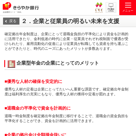
メニュー
金融機関コード「0508」
２．企業と従業員の明るい未来を支援
戻る
確定拠出年金制度は、企業にとって退職金負担の平準化により資金を計画的
に活用できたり、金利低迷の時代に企業・従業員それぞれ税制面で優遇が受
けられたり、雇用流動化の促進により従業員が転職しても資産を持ち運ぶこ
とができたりと、時代のニーズにあったメリットが多数あります。
企業型年金の企業にとってのメリット
■優秀な人材の確保を安定的に
優秀な人材の定着は企業にとってたいへん重要な課題です。確定拠出年金制
度は福利厚生の充実にもなり、優秀な人材の獲得や定着が図れます。
■退職金の平準化で資金を計画的に
退職一時金制度を確定拠出年金制度に移行することで、退職金の資金負担を
平準化することができ、資金を計画的に活用できます。
■企業の拠出金は全額損金扱いに