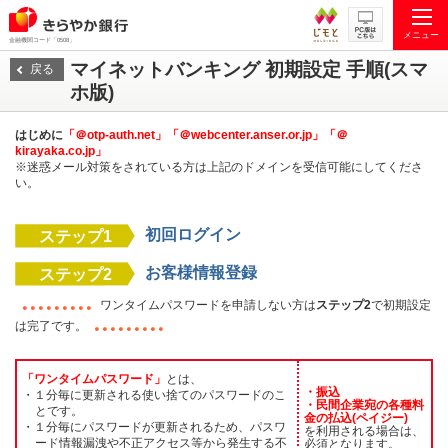
メニュー
金融機関コード「0508」
マイネットバンキング 初期設定 手順(スマ
戻る
ホ版)
はじめに
「＠otp-auth.net」「＠webcenter.anser.or.jp」「＠
kirayaka.co.jp」
※迷惑メール対策をされている方は上記のドメインを受信可能にしてくださ
い。
初回ログイン
ステップ1
お客様情報登録
ステップ2
ワンタイムパスワードを申請しない方は
ステップ2
で初期設定
は完了です。
「ワンタイムパスワード」
とは、
・振込
・１分毎に更新される使い捨てのパスワードのこ
・民間企業宛の各種料
とです。
金の払込(ペイジー)
・１分毎にパスワードが更新されるため、パスワ
を利用される場合は、
ード情報漏洩や不正アクセス等から発生する不
必須となります。